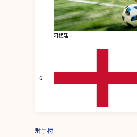
阿根廷
6
射手榜