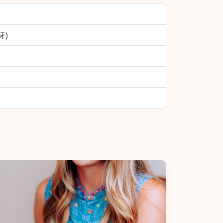
4次
牙)
3次
3次
2次
2次