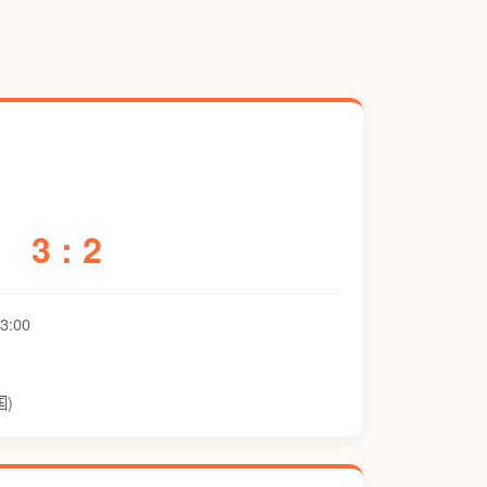
3 : 2
3:00
国)